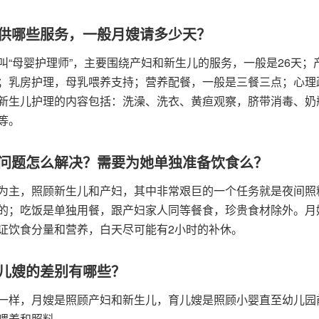
供哪些服务，一般月嫂请多少天？
叫“母婴护理师”，主要围绕产妇和新生儿的服务，一般是26天
；乳房护理，母乳喂养支持；营养配餐，一般是三餐三点；心理
新生儿护理的内容包括：洗澡、洗衣、黄疸观察，脐带消毒、奶
等。
问题怎么解决？需要为她单独准备饮食么？
为主，照顾新生儿和产妇，其中非常艰巨的一个任务就是夜间照
的；吃饭是单独用餐，跟产妇家人同等餐食，珍贵食材除外。月
证饮食分量和营养，白天尽可能有2小时的补休。
儿嫂的差别有哪些？
一样，月嫂是照顾产妇和新生儿，育儿嫂是照顾小婴直至幼儿园
喂养和照料。