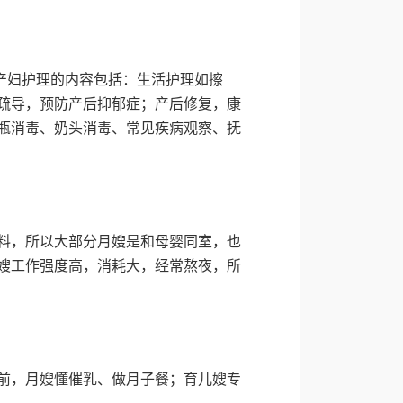
；产妇护理的内容包括：生活护理如擦
疏导，预防产后抑郁症；产后修复，康
瓶消毒、奶头消毒、常见疾病观察、抚
料，所以大部分月嫂是和母婴同室，也
嫂工作强度高，消耗大，经常熬夜，所
前，月嫂懂催乳、做月子餐；育儿嫂专