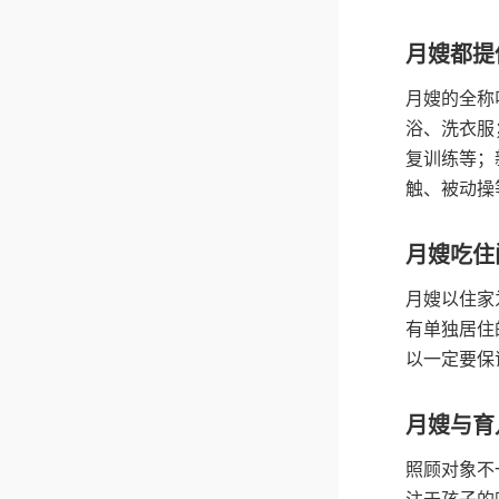
月嫂都提
月嫂的全称
浴、洗衣服
复训练等；
触、被动操
月嫂吃住
月嫂以住家
有单独居住
以一定要保
月嫂与育
照顾对象不
注于孩子的