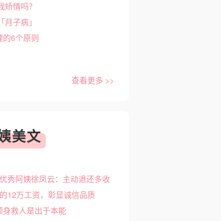
我矫情吗？
「月子病」
理的6个原则
查看更多 >>
姨美文
优秀阿姨徐凤云：主动退还多收
的12万工资，彰显诚信品质
不顾身救人是出于本能