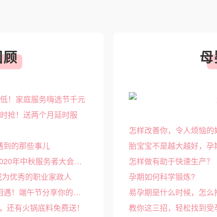
回顾
母
最低！家庭服务嗨选节千元
限时抢！送两个月延时服
怎样改善你，令人烦恼的
中遇到的那些事儿
胎宝宝不是越大越好，孕
“明天花开月更圆”——阿姨来了2020年中秋服务者大会邀您参加！
怎样做有助于快速生产？
成为优秀的职业家政人
孕期如何科学锻炼?
感恩大会征稿 | 以笔抒情，不负相遇！端午节分享你的故事
易孕期是什么时候，怎么
元，还有火锅底料免费送！
教你这三招，轻松找到受