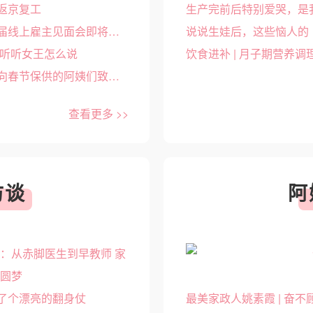
返京复工
生产完前后特别爱哭，是
超多阿姨等你选！阿姨来了第一届线上雇主见面会即将开启
说说生娃后，这些恼人的
，听听女王怎么说
饮食进补 | 月子期营养调
有奖征文《我在北京过大年》，向春节保供的阿姨们致敬！
查看更多 >>
访谈
阿
：从赤脚医生到早教师 家
我圆梦
了个漂亮的翻身仗
最美家政人姚素霞 | 奋