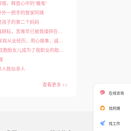
歌唱，释放心中的“魔鬼”
里外外一把手的管家阿姨
姨是孩子的第二个妈妈
最美家政人李雪婷 | 十几载耕耘，苦难早已被我揉碎在异乡的黎明
最美家政人庞青针 | 18年家政从业经历，用心做事，诚心做人！
最美家政人曹海英：一对双胞胎女儿成为了我职业的助推器
嫂
是亲人胜似亲人
查看更多 >>
在线咨询
找阿姨
找工作