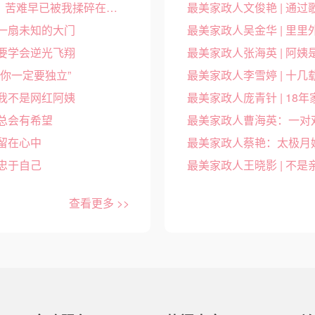
最美家政人李雪婷 | 十几载耕耘，苦难早已被我揉碎在异乡的黎明
最美家政人文俊艳 | 通过
一扇未知的大门
最美家政人吴金华 | 里
要学会逆光飞翔
最美家政人张海英 | 阿
你一定要独立”
我不是网红阿姨
总会有希望
留在心中
最美家政人蔡艳：太极月
忠于自己
最美家政人王晓影 | 不
查看更多 >>