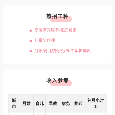
热招工种
高端家政服务/家庭管家
儿童陪伴师
月嫂/育儿嫂/家务员/老年护理员
收入参考
城
包月小时
月嫂
育儿
早教
家务
养老
市
工